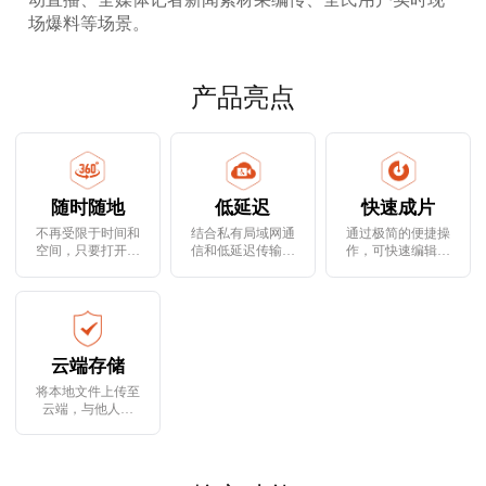
场爆料等场景。
产品亮点
随时随地
低延迟
快速成片
不再受限于时间和
结合私有局域网通
通过极简的便捷操
空间，只要打开手
信和低延迟传输协
作，可快速编辑视
机，便可快速开启
议，可将视频延迟
频素材，一键成片
直播
控制在1秒以内
云端存储
将本地文件上传至
云端，与他人共
享，满足协同办公
场景