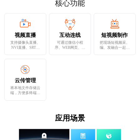
核心功能
视频直播
互动连线
短视频制作
支持摄像头直播、
可通过微信小程
把现场短视频采、
NVI直播、SRT直
序、WEB网页、移
编、发融合一起，
播、3D虚拟直播、
动直播台APP等多
助力用户在高效完
AR全息制播
终端同步连线
成视频创作
云传管理
将本地文件存储云
端，方便多终端调
用和管理
应用场景