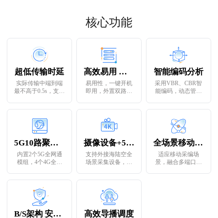
核心功能
超低传输时延
高效易用 长效续航
智能编码分析
实际传输中端到端
易用性，一键开机
采用VBR、CBR智
最不高于0.5s，支持
即用，外置双路电
能编码，动态管理
时间同步
源供电，热插拔切
码率以快速适应
换
5G10路聚合推流
摄像设备+5G背包互联互通
全场景移动采编协同
内置2个5G全网通
支持外接海陆空全
适应移动采编场
模组，4个4G全网
场景采集设备，配
景，融合多端口多
通模组，10路聚合
合多网聚合传输
链路进行聚合传输
编码推流
推流
B/S架构 安全管理
高效导播调度