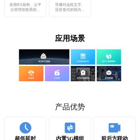
采用B/S架构，云平
导播对远程文字、
台管理加密系统更
语音形式的双向消
安全
息调度，大大提升
沟通效率
应用场景
产品优势
超低延时
内置5G模组
前后方联动