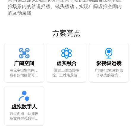
拟场景内的轨道摇移、镜头移动，实现广阔虚拟空间内
的互动展播。
方案亮点
广阔空间
虚实融合
影视级运镜
在元宇宙空间内，
通过三维场景播
广阔的虚拟空间给
所有的动画都可以
控、三维场景编辑
了极大的运镜自
提前预设，所有的
和三维虚拟演播，
由，摇臂运镜、无
大屏都可以替换内
实现元宇宙空间搭
人机运镜甚至是飞
容，所有的空间都
建和真人与元宇宙
猫级别的运镜，都
可以让人物“落脚”
的虚实融合，身临
可以通过元宇宙空
其境
间时间
虚拟数字人
通过面捕、动捕设
备支持虚拟数字人
定制服务，虚拟数
字人可通过仿真驱
动在元宇宙中与真