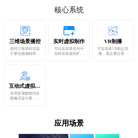
人互动，实现虚实
核心系统
互动
三维场景播控
实时虚拟制作
VR制播
依托三维实时渲染
可以在实景信号中
可实现多VR机位导
引擎全面编辑和包
实时添加虚拟扩展
播，观众通过滑动
装，任意虚拟物
内容，如模拟的景
手机或VR眼镜等观
体、虚拟灯光、特
色、工具、人物
看设备，沉浸式实
技效果均可按场景
等，实现让实景与
现现场画面的“切
任意运动、旋转和
虚景完美融合，同
换”，给用户带来全
缩放，可实时进行
时可以给最终制作
视野的实时视觉盛
多虚拟机位预设调
的画面提供极强的
宴，也给全景内容
互动式虚拟数字人
整
沉浸感和科技美感
创作带来无限创意
可能
采用多屏帧级同步
图像渲染引擎、虚
实动捕技术、实时
音视频通讯技术，
打造专属的虚拟数
字人，应用于实时
应用场景
演播互动、虚拟新
闻播报、品牌IP、
地方文化秀等业务
场景