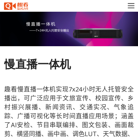
慢直播一体机
趣看
慢直播一体机
实现7x24小时无人托管
安全
播出，可
广泛应用于文旅宣传、
校园宣传、乡
村振兴展播、
新闻资讯、交通实况、
气象
追
踪、广播可视化等
长时间直播
应用场景；涵盖
了
AI安检、
节目串联编排、
图文
包装、画面裁
剪、
横竖同播、
画中画、调色
LUT
、
天气数据、