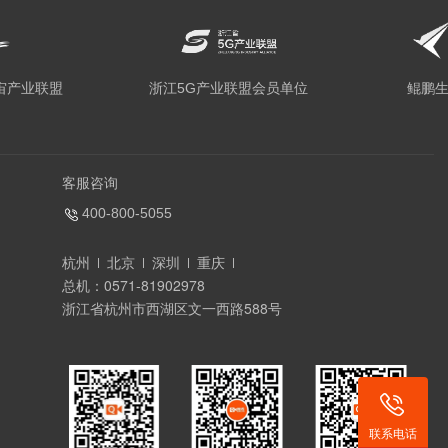
宙产业联盟
浙江5G产业联盟会员单位
鲲鹏
客服咨询
400-800-5055
杭州
北京
深圳
重庆
总机：0571-81902978
浙江省杭州市西湖区文一西路588号
联系电话