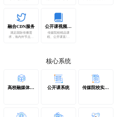
览、实时全媒体记
别推荐、行为分
绕多租户架构的联
者资源调度
析、热点聚类
动运营等能力
融合CDN服务
公开课视频资源库
满足国际传播需
传媒院校精品课
求，海内外节点匹
程、公开课直/录
配，实时调度，一
播，公开课内容资
键传播分发
源统一存储管理
核心系统
高校融媒体中心
公开课系统
传媒院校实训系统