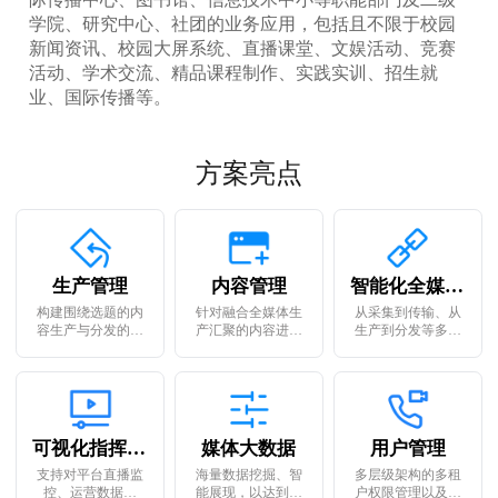
学院、研究中心、社团的业务应用，包括且不限于校园
新闻资讯、校园大屏系统、直播课堂、文娱活动、竞赛
活动、学术交流、精品课程制作、实践实训、招生就
业、国际传播等。
方案亮点
生产管理
内容管理
智能化全媒体工具
构建围绕选题的内
针对融合全媒体生
从采集到传输、从
容生产与分发的业
产汇聚的内容进行
生产到分发等多种
务管理、流程监
统一有序的存储以
业务应用场景提供
管、资源调配
及简洁化管理
工具以及能力
可视化指挥调度
媒体大数据
用户管理
支持对平台直播监
海量数据挖掘、智
多层级架构的多租
控、运营数据总
能展现，以达到识
户权限管理以及围