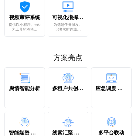
度报道的业务流程
功能，实现政企媒
材进行快速编辑，
再造
资统一管理
让视频编辑更加灵
活
视频审评系统
可视化指挥调度系统
提供以小程序、web
为选题任务派发、
为工具的移动审
记者实时连线调
核、版本比对、批
度、业务流程控制
注业务能力,强调现
等全业务流程调度
场协同敏捷审核,为
供，为突发事件的
审评视频工作和审
快速预热、重大专
评文稿给予便利
题事件提供强有力
方案亮点
的技术支持
舆情智能分析
多租户共创共享
应急调度 大屏指挥
智能媒资 分析编目
线索汇聚 任务派发
多平台联动