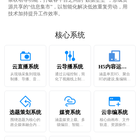
源共享的“信息集市”，以智能化解决低效重复劳动，用
技术加持提升工作效率。
核心系统
云直播系统
云导播系统
H5内容运营系统
从现场采集到现场
通过云端控制，简
涵盖单页H5、聚合
制播、导播、音控
化了视频线上制作
H5的建设,集编辑创
包装、分发全流程
流程，用可视化的
作、互动运营为一
一站式实现现场直
后台操作即可完全
体，以视频内容为
播，实现直播现场
丰富的场景呈现，
核心承载，操作便
的可视、可控、互
轻量化、易用、安
捷迅速，功能丰富
动
全可靠
完善
选题策划系统
媒资系统
云非编系统
围绕选题为核心的
涵盖媒资上载、多
核心由画布、文件
政企媒体融合内容
级编目、智能检
轨道、资源操作这
生产与分发的业务
索、海量存储管
三个模块构成，可
管理、流程监管、
理、下载输出、转
调用云储存上的各
资源调配，促进深
码等核心媒资管理
种素材或者上传素